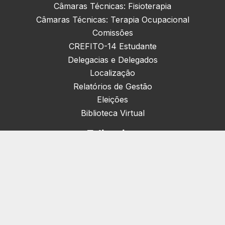
Câmaras Técnicas: Fisioterapia
Câmaras Técnicas: Terapia Ocupacional
Comissões
CREFITO-14 Estudante
Delegacias e Delegados
Localização
Relatórios de Gestão
Eleições
Biblioteca Virtual
Editorias
Nacionais (42)
Artigos & Opiniões (1)
Crefito Jovem (4)
Campanha (6)
Concursos (38)
Cursos (2)