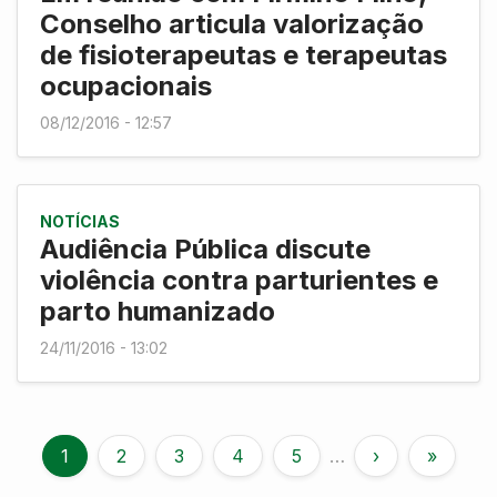
Conselho articula valorização
de fisioterapeutas e terapeutas
ocupacionais
08/12/2016 - 12:57
NOTÍCIAS
Audiência Pública discute
violência contra parturientes e
parto humanizado
24/11/2016 - 13:02
1
2
3
4
5
…
›
»