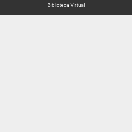
Biblioteca Virtual
Editorias
Nacionais (42)
Artigos & Opiniões (1)
Crefito Jovem (4)
Campanha (6)
Concursos (38)
Cursos (2)
Eventos (172)
Notícias (1906)
Serviços
Pessoa Jurídica
Registro de Empresas e Consultórios
Pessoa Física
Primeira Inscrição