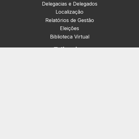
Delegacias e Delegados
Localização
Relatórios de Gestão
Eleições
Biblioteca Virtual
Editorias
Nacionais (42)
Artigos & Opiniões (1)
Crefito Jovem (4)
Campanha (6)
Concursos (38)
Cursos (2)
Notícias (1905)
Eventos (172)
Serviços