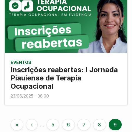
EVENTOS
Inscrições reabertas: I Jornada
Piauiense de Terapia
Ocupacional
23/06/2025 - 08:00
«
‹
…
5
6
7
8
9