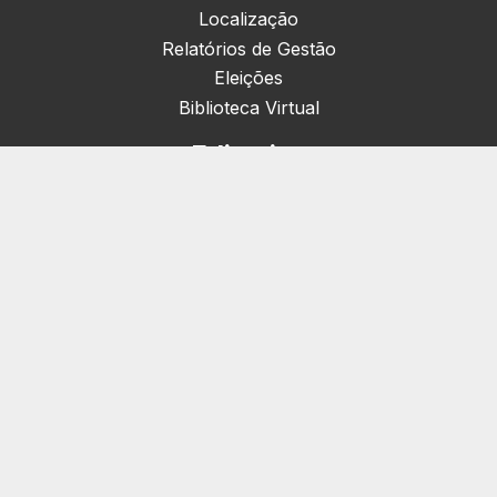
Localização
Relatórios de Gestão
Eleições
Biblioteca Virtual
Editorias
Nacionais (42)
Artigos & Opiniões (1)
Crefito Jovem (4)
Campanha (6)
Concursos (38)
Cursos (2)
Eventos (172)
Notícias (1906)
Serviços
Pessoa Jurídica