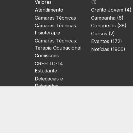
Valores
(1)
Atendimento
Crefito Jovem (4)
Câmaras Técnicas
Campanha (6)
Câmaras Técnicas:
Concursos (38)
Fisioterapia
Cursos (2)
Câmaras Técnicas:
Eventos (172)
Terapia Ocupacional
Notícias (1906)
Comissões
CREFITO-14
Estudante
Delegacias e
Delegados
Localização
Relatórios de Gestão
Eleições
Biblioteca Virtual