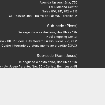
Avenida Universitária, 750
Ed. Diamond Center
Salas 810, 811, 812 e 813
CEP 64049-494 - Bairro de Fátima, Teresina-PI
Sub-sede (Picos)
De segunda à sexta-feira, das 8h às 12h.
Piauí Shopping Center
ra - BR-316 com a Av. Severo Eulálio, Picos - PI, CEP:
 Centro integrado de atendimento ao cidadão (CIAC).
Sub-sede (Bom Jesus)
De segunda à sexta-feira, das 8h às 12h.
- Av. Josué Parente, Nro. 90 - Centro, Bom Jesus-PI.
CEP: 64900-000.
Sub-sede (Parnaíba)
De segunda à sexta-feira, 8h às 12h e das 13h às 17h.
e Vargas, Nro. 849, Sala 08, Bairro Nossa Senhora do
Carmo.