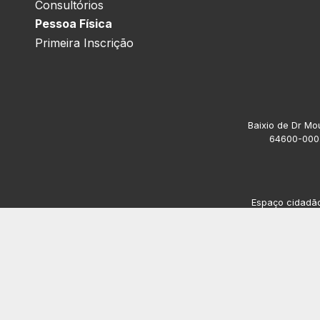
Consultórios
Pessoa Física
Primeira Inscrição
Baixio de Dr Mou
64600-000.
Espaço cidadão 
Av. President