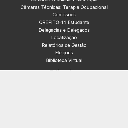
Câmaras Técnicas: Terapia Ocupacional
Comissões
CREFITO-14 Estudante
Delegacias e Delegados
Localização
Relatórios de Gestão
Eleições
Biblioteca Virtual
Editorias
Nacionais (42)
Artigos & Opiniões (1)
Crefito Jovem (4)
Campanha (6)
Concursos (38)
Cursos (2)