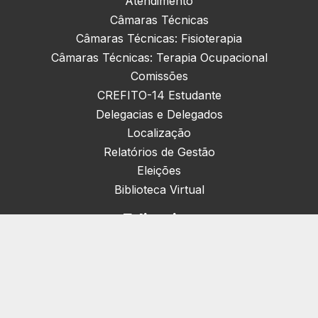
Atendimento
Câmaras Técnicas
Câmaras Técnicas: Fisioterapia
Câmaras Técnicas: Terapia Ocupacional
Comissões
CREFITO-14 Estudante
Delegacias e Delegados
Localização
Relatórios de Gestão
Eleições
Biblioteca Virtual
Editorias
Nacionais (42)
Artigos & Opiniões (1)
Crefito Jovem (4)
Campanha (6)