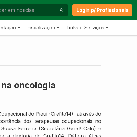
Login p/ Profissionais
ntação
Fiscalização
Links e Serviços
 na oncologia
cupacional do Piauí (Crefito14), através do
portância dos terapeutas ocupacionais no
ousa Ferreira (Secretária Geral/ Cato) e
a a diretoria do Crefito14. Débora Alves