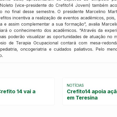
 Noleto (vice-presidente do Crefito14 Jovem) também a
do no final desse semestre. O presidente Marcelino Mar
refitos incentiva a realização de eventos acadêmicos, pois,
a e assim complementar a sua formação”, avalia Marcelin
iará o conhecimento dos acadêmicos. “Através da experi
onais poderão visualizar as oportunidades de atuação no 
pósio de Terapia Ocupacional contará com mesa-redonda
ediatria, oncogeriatria e cuidados paliativos. Pelo meno
o.
NOTÍCIAS
efito 14 vai a
Crefito14 apoia açã
em Teresina