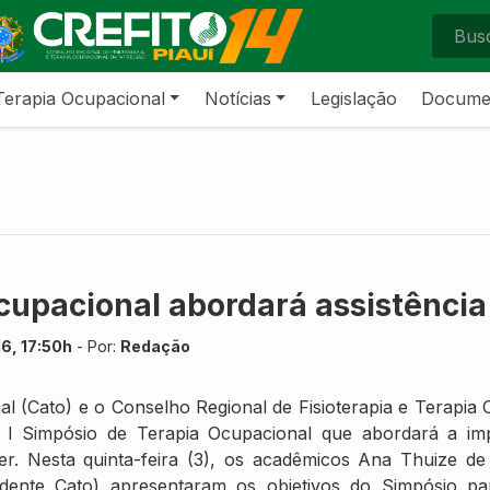
Terapia Ocupacional
Notícias
Legislação
Docume
cupacional abordará assistência
16, 17:50h
- Por:
Redação
(Cato) e o Conselho Regional de Fisioterapia e Terapia O
 o I Simpósio de Terapia Ocupacional que abordará a im
 Nesta quinta-feira (3), os acadêmicos Ana Thuize de S
sidente Cato) apresentaram os objetivos do Simpósio par