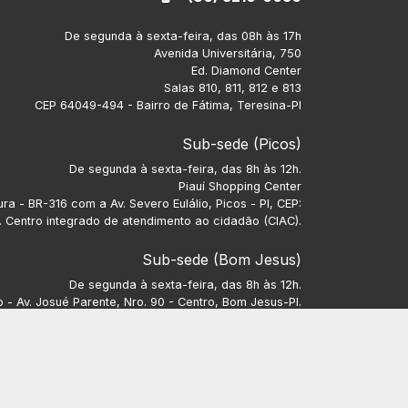
De segunda à sexta-feira, das 08h às 17h
Avenida Universitária, 750
Ed. Diamond Center
Salas 810, 811, 812 e 813
CEP 64049-494 - Bairro de Fátima, Teresina-PI
Sub-sede (Picos)
De segunda à sexta-feira, das 8h às 12h.
Piauí Shopping Center
ra - BR-316 com a Av. Severo Eulálio, Picos - PI, CEP:
 Centro integrado de atendimento ao cidadão (CIAC).
Sub-sede (Bom Jesus)
De segunda à sexta-feira, das 8h às 12h.
- Av. Josué Parente, Nro. 90 - Centro, Bom Jesus-PI.
CEP: 64900-000.
Sub-sede (Parnaíba)
De segunda à sexta-feira, 8h às 12h e das 13h às 17h.
e Vargas, Nro. 849, Sala 08, Bairro Nossa Senhora do