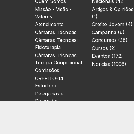
Quem Somos
Nacionais (42)
Missão - Visão -
Artigos & Opiniões
Valores
(1)
Atendimento
Crefito Jovem (4)
Câmaras Técnicas
Campanha (6)
Câmaras Técnicas:
Concursos (38)
Fisioterapia
Cursos (2)
Câmaras Técnicas:
Eventos (172)
Terapia Ocupacional
Notícias (1906)
Comissões
CREFITO-14
Estudante
Delegacias e
Delegados
Localização
Relatórios de Gestão
Eleições
Biblioteca Virtual