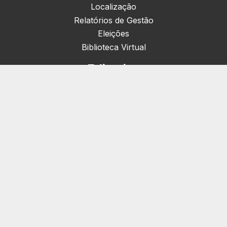
Localização
Relatórios de Gestão
Eleições
Biblioteca Virtual
Editorias
Nacionais (42)
Artigos & Opiniões (1)
Crefito Jovem (4)
Campanha (6)
Concursos (38)
Cursos (2)
Eventos (172)
Notícias (1906)
Serviços
Pessoa Jurídica