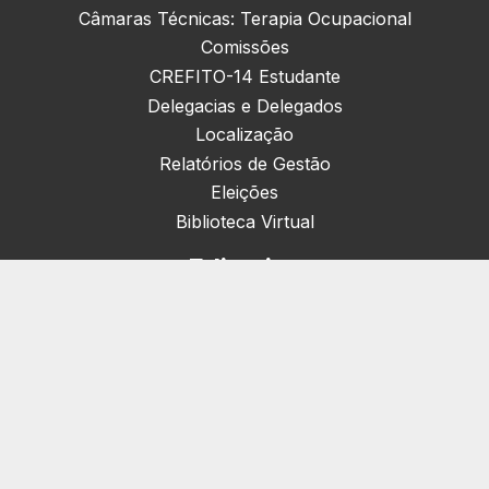
Câmaras Técnicas: Terapia Ocupacional
Comissões
CREFITO-14 Estudante
Delegacias e Delegados
Localização
Relatórios de Gestão
Eleições
Biblioteca Virtual
Editorias
Nacionais (42)
Artigos & Opiniões (1)
Crefito Jovem (4)
Campanha (6)
Concursos (38)
Cursos (2)
Eventos (172)