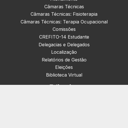
Câmaras Técnicas
Câmaras Técnicas: Fisioterapia
Câmaras Técnicas: Terapia Ocupacional
Comissões
CREFITO-14 Estudante
Delegacias e Delegados
Localização
Relatórios de Gestão
Eleições
Biblioteca Virtual
Editorias
Nacionais (42)
Artigos & Opiniões (1)
Crefito Jovem (4)
Campanha (6)
Concursos (38)