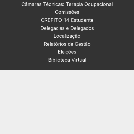
Câmaras Técnicas: Terapia Ocupacional
Comissões
CREFITO-14 Estudante
Delegacias e Delegados
Localização
Relatórios de Gestão
Eleições
Biblioteca Virtual
Editorias
Nacionais (42)
Artigos & Opiniões (1)
Crefito Jovem (4)
Campanha (6)
Concursos (38)
Cursos (2)
Eventos (172)