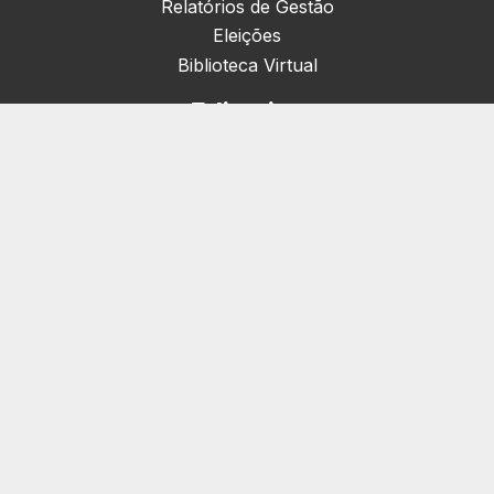
Relatórios de Gestão
Eleições
Biblioteca Virtual
Editorias
Nacionais (42)
Artigos & Opiniões (1)
Crefito Jovem (4)
Campanha (6)
Concursos (38)
Cursos (2)
Eventos (172)
Notícias (1906)
Serviços
Pessoa Jurídica
Registro de Empresas e Consultórios