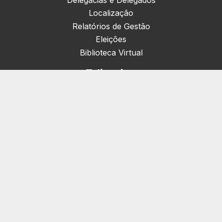
Localização
Relatórios de Gestão
Eleições
Biblioteca Virtual
Editorias
Nacionais (42)
Artigos & Opiniões (1)
Crefito Jovem (4)
Campanha (6)
Concursos (38)
Cursos (2)
Notícias (1905)
Eventos (172)
Serviços