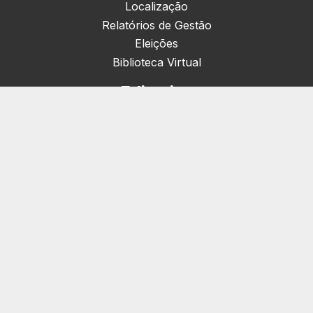
Localização
Relatórios de Gestão
Eleições
Biblioteca Virtual
Editorias
Nacionais (42)
Artigos & Opiniões (1)
Crefito Jovem (4)
Campanha (6)
Concursos (38)
Cursos (2)
Eventos (172)
Notícias (1906)
Serviços
Pessoa Jurídica