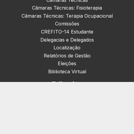
Câmaras Técnicas: Fisioterapia
Câmaras Técnicas: Terapia Ocupacional
Comissões
CREFITO-14 Estudante
Delegacias e Delegados
Localização
Relatórios de Gestão
Eleições
Biblioteca Virtual
Editorias
Nacionais (42)
Artigos & Opiniões (1)
Crefito Jovem (4)
Campanha (6)
Concursos (38)