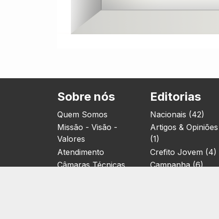
Sobre nós
Editorias
Quem Somos
Nacionais (42)
Missão - Visão -
Artigos & Opiniões
Valores
(1)
Atendimento
Crefito Jovem (4)
Câmaras Técnicas
Campanha (6)
Câmaras Técnicas:
Concursos (38)
Fisioterapia
Cursos (2)
Câmaras Técnicas:
Notícias (1905)
Terapia Ocupacional
Eventos (172)