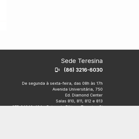
Sede Teresina
(86) 3216-6030
De segunda à sexta-feira, das 08h às 17h
Avenida Universitária, 750
Ed. Diamond Center
Salas 810, 811, 812 e 813
CEP 64049-494 - Bairro de Fátima, Teresina-PI
Sub-sede (Picos)
De segunda à sexta-feira, das 8h às 12h.
Piauí Shopping Center